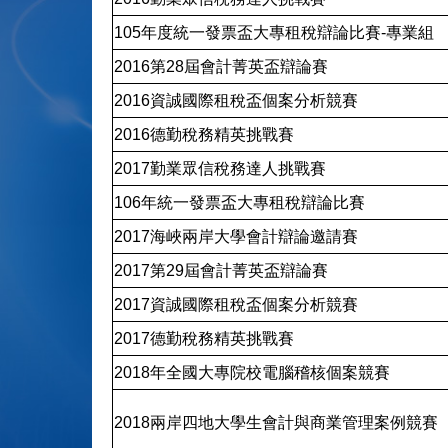
105年度統一發票盃大專租稅辯論比賽-專業組
2016第28屆會計菁英盃辯論賽
2016資誠國際租稅盃個案分析競賽
2016德勤稅務精英挑戰賽
2017勤業眾信稅務達人挑戰賽
106年統一發票盃大專租稅辯論比賽
2017海峽兩岸大學會計辯論邀請賽
2017第29屆會計菁英盃辯論賽
2017資誠國際租稅盃個案分析競賽
2017德勤稅務精英挑戰賽
2018年全國大專院校電腦稽核個案競賽
2018兩岸四地大學生會計與商業管理案例競賽