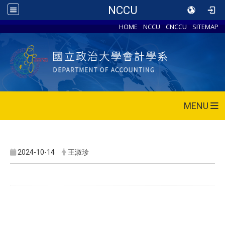
NCCU
HOME
NCCU
CNCCU
SITEMAP
MENU
2024-10-14
王淑珍