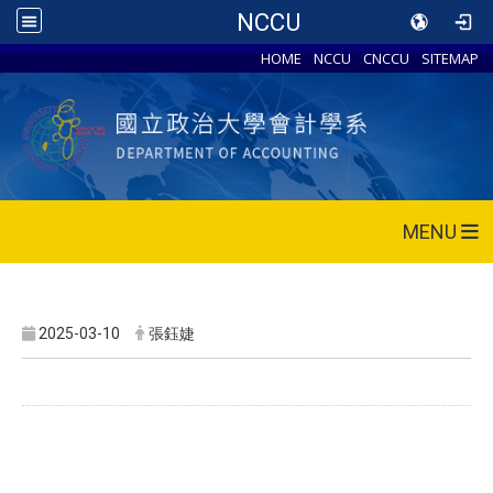
NCCU
HOME
NCCU
CNCCU
SITEMAP
MENU
2025-03-10
張鈺婕