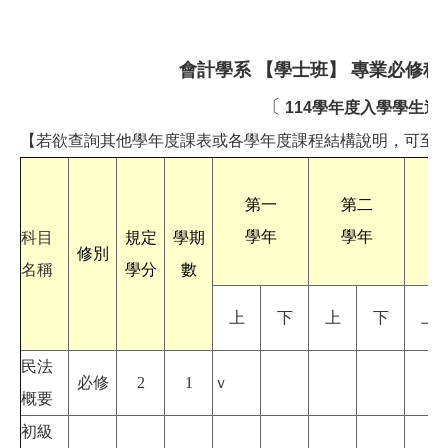
會計學系 【學士班】 專業必修科
〔
114學年度入學學生適
【若欲查詢其他學年度課表或各學年度課程結構說明，可至
第一
第二
學年
學年
科目
規定
學期
修別
名稱
學分
數
上
下
上
下
上
民法
必修
2
1
ｖ
概要
初級