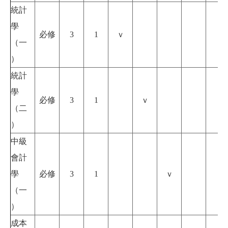
統計
學
必修
3
1
ｖ
（一
）
統計
學
必修
3
1
ｖ
（二
）
中級
會計
學
必修
3
1
ｖ
（一
）
成本