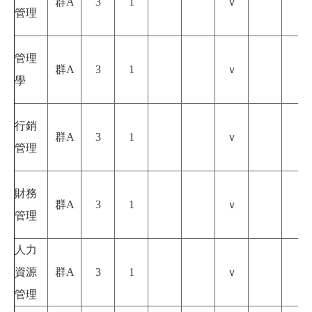
群A
3
1
ｖ
管理
管理
群A
3
1
ｖ
學
行銷
群A
3
1
ｖ
管理
財務
群A
3
1
ｖ
管理
人力
資源
群A
3
1
ｖ
管理