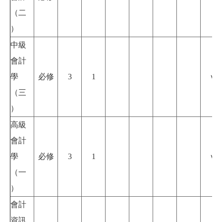
（二
）
中級
會計
學
必修
3
1
ｖ
（三
）
高級
會計
學
必修
3
1
ｖ
（一
）
會計
資訊