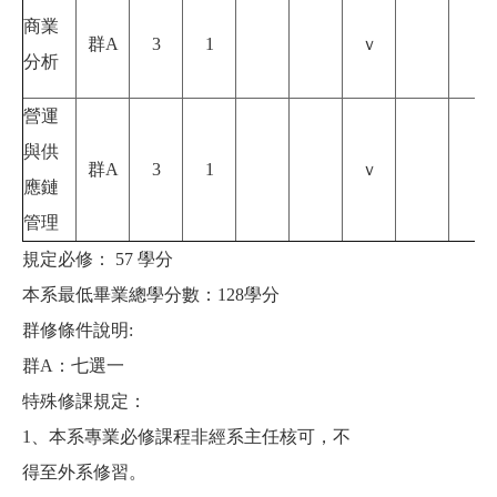
商業
群A
3
1
ｖ
分析
營運
與供
群A
3
1
ｖ
應鏈
管理
規定必修： 57 學分
本系最低畢業總學分數：128學分
群修條件說明:
群A：七選一
特殊修課規定：
1、本系專業必修課程非經系主任核可，不
得至外系修習。