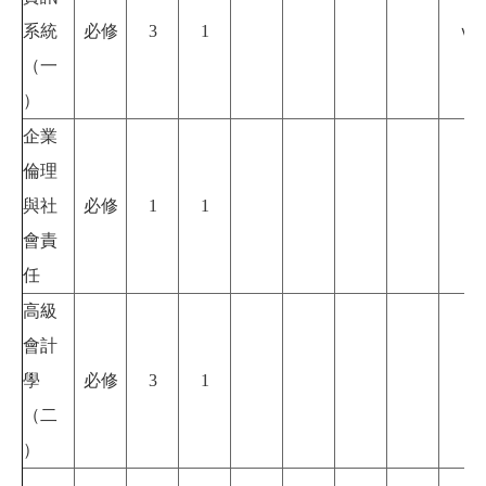
系統
必修
3
1
ｖ
（一
）
企業
倫理
與社
必修
1
1
會責
任
高級
會計
學
必修
3
1
（二
）