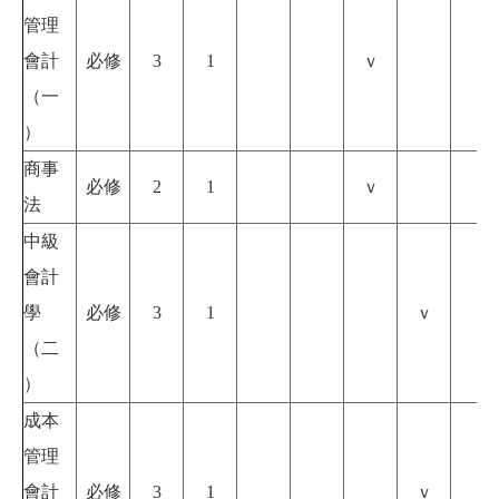
管理
會計
必修
3
1
ｖ
（一
）
商事
必修
2
1
ｖ
法
中級
會計
學
必修
3
1
ｖ
（二
）
成本
管理
會計
必修
3
1
ｖ