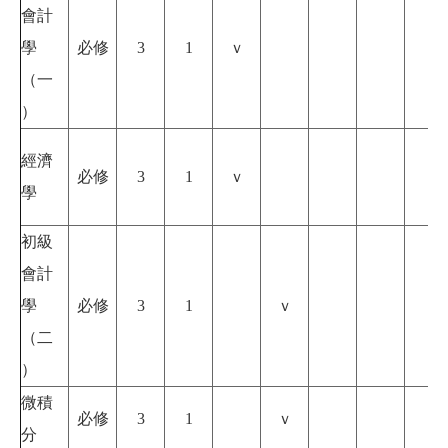
會計
學
必修
3
1
ｖ
（一
）
經濟
必修
3
1
ｖ
學
初級
會計
學
必修
3
1
ｖ
（二
）
微積
必修
3
1
ｖ
分