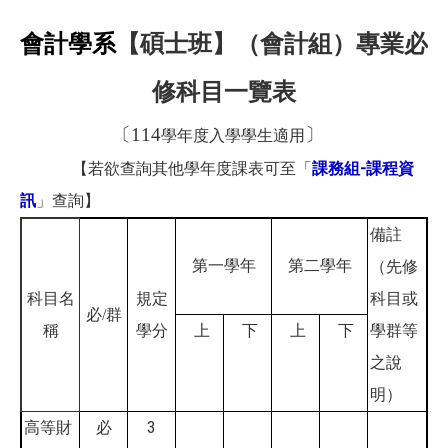
會計學系
【碩士班】（會計組）專業必
修科目一覽表
〔114
〕
學年度入學學生適用
【若欲查詢其他學年度課表可至「
課務組-課程資
訊
」查詢】
備註
第一學年
第二學年
（先修
科目名
規定
科目或
必/
群
稱
學分
上
下
上
下
學群等
之說
明）
3
高等財
必