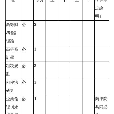
之說
明）
3
高等財
必
務會計
理論
3
高等審
必
計學
3
租稅規
必
劃
3
租稅法
必
研究
1
企業倫
必
商學院
理與永
共同必