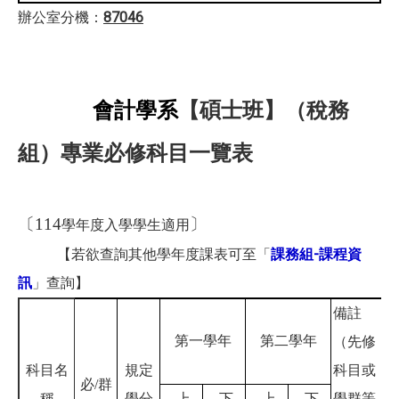
87046
辦公室分機：
會計學系
【碩士班】（稅務
組）專業必修科目一覽表
〔114
〕
學年度入學學生適用
【若欲查詢其他學年度課表可至「
課務組-課程資
訊
」查詢】
備註
第一學年
第二學年
（先修
科目名
規定
科目或
必/
群
稱
學分
上
下
上
下
學群等