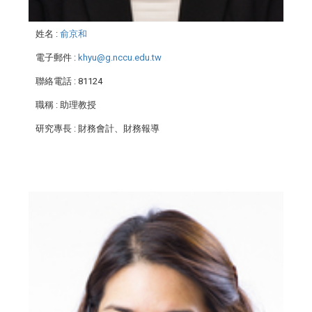
姓名
:
俞京和
電子郵件
:
khyu@g.nccu.edu.tw
聯絡電話
: 81124
職稱
: 助理教授
研究專長
: 財務會計、財務報導