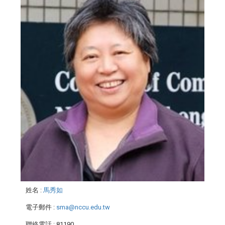
姓名
:
馬秀如
電子郵件
:
sma@nccu.edu.tw
聯絡電話
: 81190