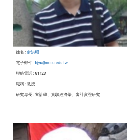
姓名
:
俞洪昭
電子郵件
:
hjyu@nccu.edu.tw
聯絡電話
: 81123
職稱
: 教授
研究專長
: 審計學、實驗經濟學、審計實證研究