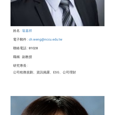
姓名
:
翁嘉祥
電子郵件
:
ch.weng@nccu.edu.tw
聯絡電話
: 81028
職稱
: 副教授
研究專長
:
公司稅務規劃、資訊揭露、ESG、公司理財