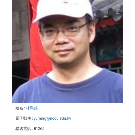
姓名
:
林禹銘
電子郵件
:
yuming@nccu.edu.tw
聯絡電話
: 81265