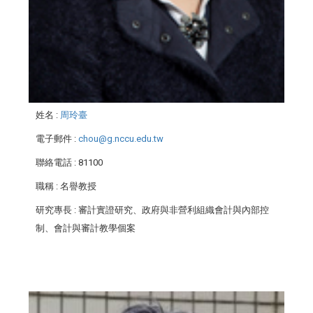
姓名
:
周玲臺
電子郵件
:
chou@g.nccu.edu.tw
聯絡電話
: 81100
職稱
: 名譽教授
研究專長
: 審計實證研究、政府與非營利組織會計與內部控
制、會計與審計教學個案