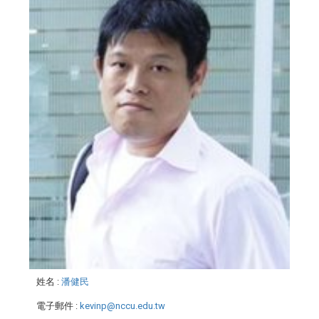
姓名
:
潘健民
電子郵件
:
kevinp@nccu.edu.tw