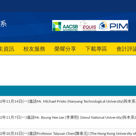
生資訊
校友服務
榮耀分享
下載專區
會計評
年
月
日
一
邀請
與本系
2
11
14
(
)
Mr. Michael Prieto (Nanyang Technological University)
年
月
日
一
邀請
李秉熙
與本系
2
11
7
(
)
Mr. Byung Hee Lee (
) (Seoul National University)
年
月
日
一
邀請
陳泰元
2
10
31
(
)
Professor Taiyuan Chen(
) (The Hong Kong University o