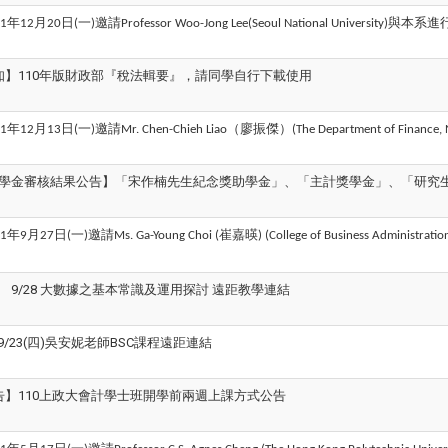
年
月
日
一
邀請
與本系進
1
12
20
(
)
Professor Woo-Jong Lee(Seoul National University)
知】110年版財政部『稅法輯要』，請同學自行下載使用
年
月
日
一
邀請
（廖振傑）
1
12
13
(
)
Mr. Chen-Chieh Liao
(The Department of Finance,
-1獎學金審核結果公告】「宋作楠先生紀念獎助學金」、「主計獎學金」、「研
年
月
日
一
邀請
崔嘉暎
1
9
27
(
)
Ms. Ga-Young Choi (
) (College of Business Administratio
 9/28 大數據之基本常識及運用探討 遠距教學連結
)&9/23(四)吳安妮老師BSC課程遠距連結
告】110上政大會計學士班開學前兩週上課方式公告