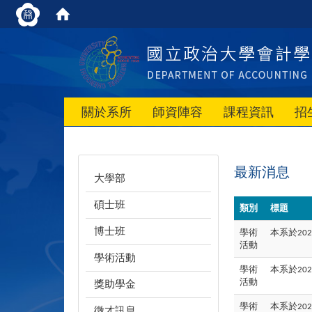
關於系所
師資陣容
課程資訊
招
最新消息
大學部
碩士班
類別
標題
博士班
學術
本系於
202
活動
學術活動
學術
本系於
202
活動
獎助學金
學術
本系於
202
徵才訊息