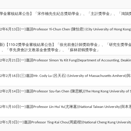
-1獎學金審核結果公告】「宋作楠先生紀念獎助學金」、「主計獎學金」、「鴻
年
月
日
一
邀請
陳怡君
2
6
13
(
)
Professor Yi-Chun Chen (
) (City University of Hong Kong
6.9更新)【110-2獎學金審核結果公告】「徐光前會計師獎助學金」、「研究生獎
」、「李先庚會計文教基金會獎學金」、「蘇林碧鶴獎學金」
年
月
日
一
邀請
2
2
21
(
)
Professor Simon Yu Kit Fung(Department of Accounting, Deakin
年
月
日
三
邀請
呂天石
與
2
2
16
(
)
Mr. Cody Lu (
) (University of Massachusetts Amherst)
年
月
日
一
邀請
陳思帆
2
2
14
(
)
Professor Szu-fan Chen (
)(The Hong Kong University of 
年
月
日
一
邀請
尤琳蕙
與本
2
1
10
(
)
Professor Lin-Hui Yu(
)(National Taiwan University)
年
月
日
一
邀請
周庭楷
2
1
3
(
)
Professor Ting-Kai Chou(
)(National Cheng Kung Universit