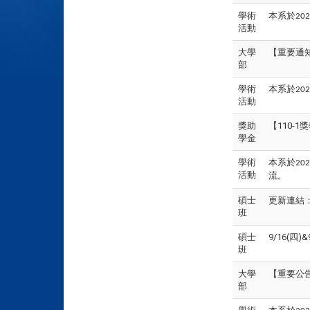
學術
本系於
202
活動
大學
【重要通
部
學術
本系於
202
活動
獎助
【110
學金
學術
本系於
202
活動
流。
碩士
更新連結：
班
碩士
9/16(四
班
大學
【重要公
部