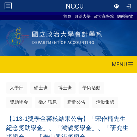
NCCU
首頁
政治大學
政大商學院
網站導覽
MENU
大學部
碩士班
博士班
學術活動
獎助學金
徵才訊息
新聞公告
活動集錦
【113-1獎學金審核結果公告】「宋作楠先生
紀念獎助學金」、「鴻鵠獎學金」、「研究生
獎學金」、「泰山學術獎學金」