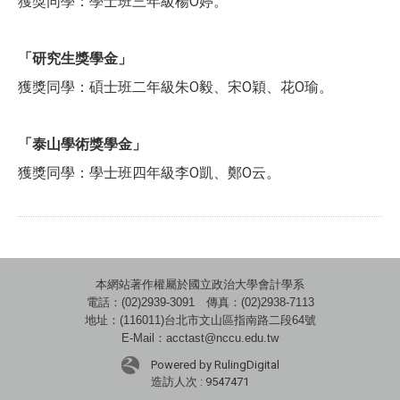
獲獎同學：學士班三年級楊O婷。
「研究生獎學金」
獲獎同學：碩士班二年級朱O毅、宋O穎、花O瑜。
「泰山學術獎學金」
獲獎同學：學士班四年級李O凱、鄭O云。
本網站著作權屬於國立政治大學會計學系
電話：(02)2939-3091 傳真：(02)2938-7113
地址：(116011)台北市文山區指南路二段64號
E-Mail：acctast@nccu.edu.tw
Powered by RulingDigital
造訪人次 : 9547471