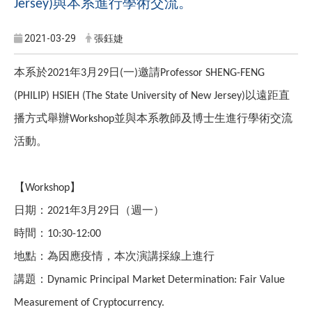
與本系進行學術交流。
Jersey)
2021-03-29
張鈺婕
本系於
年
月
日
一
邀請
2021
3
29
(
)
Professor SHENG-FENG
以遠距直
(PHILIP) HSIEH (The State University of New Jersey)
播方式舉辦
並與本系教師及博士生進行學術交流
Workshop
活動。
【
】
Workshop
日期：
年
月
日（週一）
2021
3
29
時間：
10:30-12:00
地點：為因應疫情，本次演講採線上進行
講題：
Dynamic Principal Market Determination: Fair Value
Measurement of Cryptocurrency.