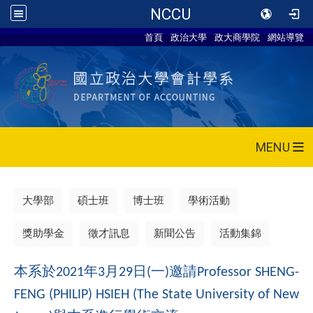
NCCU
首頁
政治大學
政大商學院
網站導覽
MENU
大學部
碩士班
博士班
學術活動
獎助學金
徵才訊息
新聞公告
活動集錦
本系於
年
月
日
一
邀請
2021
3
29
(
)
Professor SHENG-
FENG (PHILIP) HSIEH (The State University of New