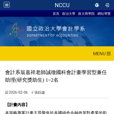
NCCU
首頁
政治大學
政大商學院
網站導覽
MENU
會計系翁嘉祥老師誠徵國科會計畫學習型兼任
助理(研究獎助生) 1~2名
2026-02-06
張鈺婕
【計畫內容】
本策略專案計畫主題聚焦於本國綠色金融政策對產業的影