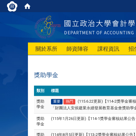
關於系所
師資陣容
課程資訊
招
獎助學金
類別
標題
獎助
(115.6.22更新)【114
重要
熱門
學金
「財團法人安侯建業永續發展教育基金會獎助學
獎助
(115年1月26日更新)【114-1獎學金審
學金
獎助
(114年8月5日更新)【113-2獎學金審核