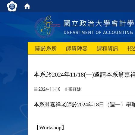
關於系所
師資陣容
課程資訊
招
本系於
2024
年
11/18(
一
)
邀請本系翁嘉
2024-11-18
張鈺婕
本系翁嘉祥老師於
2024
年
18
日（週一）舉
【
Workshop
】