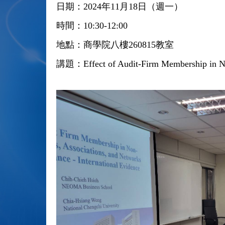
日期：
2024
年
11
月
18
日（週一）
時間：
10:30-12:00
地點：商學院八樓
260815
教室
講題：
Effect of Audit-Firm Membership in N