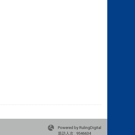
Powered by RulingDigital
造訪人次 : 9546634