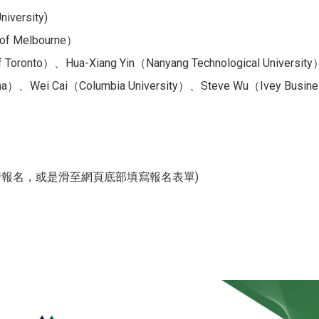
versity)
of Melbourne）
oronto）、Hua-Xiang Yin（Nanyang Technological University）、
Wei Cai（Columbia University）、Steve Wu（Ivey Business 
進行報名，或是滑至網頁底部填寫報名表單)