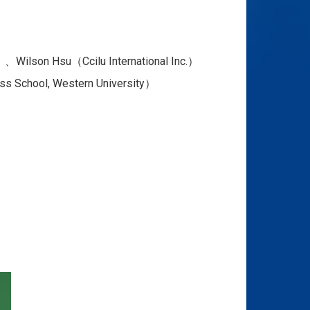
Wilson Hsu（Ccilu International Inc.）
School, Western University）