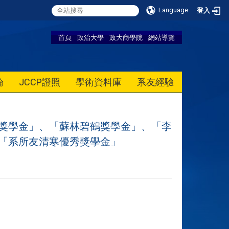
Language
登入
首頁
政治大學
政大商學院
網站導覽
論
JCCP證照
學術資料庫
系友經驗
究生獎學金」、「蘇林碧鶴獎學金」、「李
「系所友清寒優秀獎學金」