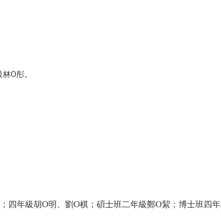
級林O彤。
O
O
O
；四年級胡
明、劉
棋；碩士班二年級鄭
絜；博士班四年