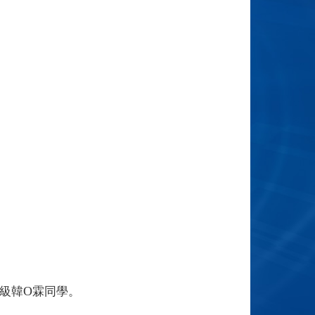
O
級韓
霖同學。