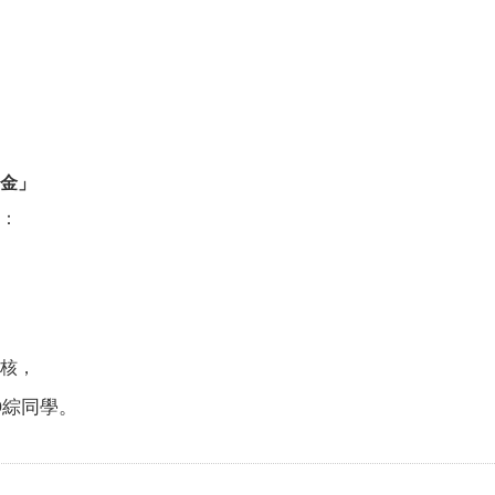
金」
：
核，
O
綜同學。