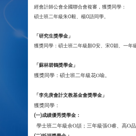
經會計師公會全國聯合會複審，獲獎同學：
碩士班二年級朱O毅、楊O語同學。
「研究生獎學金」
獲獎同學：碩士班二年級顏O安、宋O穎、一年
「蘇林碧鶴獎學金」
獲獎同學：碩士班二年級
。
花
O
瑜
「李先庚會計文教基金會獎學金」
獲獎同學：
(一)成績優秀獎學金：
O
O
O
學士班二年級余
頡；三年級張
睿、高
品
(二)托福獎學金
：