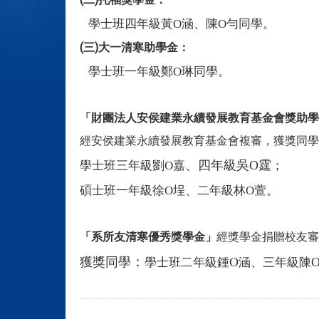
學士班四年級
黃O涵、陳O勻同學。
(三)大一清寒助學金
：
學士班一年級
鄭O琳
同學
。
「財團法人安侯建業永續發展教育基金會獎助學
經安侯建業永續發展教育基金會複審，獲獎同學
、
四年級吳O霆
學士班三年級劉O嘉
；
碩士班一年級徐O埕、二年級林O萱。
「系所友清寒優秀獎學金」
經獎學金捐贈校友審
：
獲獎同學
學士班二年級鍾
O
涵、三年級陳