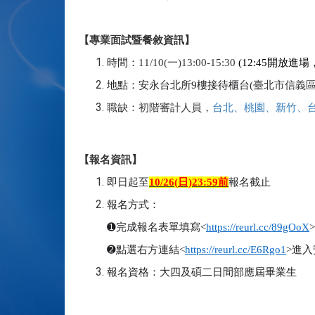
【專業面試暨餐敘資訊】
時間：
11/10(
一)13:00-15:30
(12:45
開放進場，
地點：安永台北所9樓接待櫃台(
臺北市信義區
職缺：初階審計人員，
台北、桃園、新竹、
【報名資訊】
即日起至
10/26(
日)23:59前
報名截止
報名方式：
➊
完成報名表單填寫<
https://reurl.cc/89gOoX
>
➋
點選右方連結<
https://reurl.cc/E6Rgo1
>
進入
報名資格：大四及碩二日間部應屆畢業生