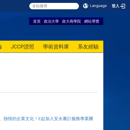
Language
登入
首頁
政治大學
政大商學院
網站導覽
論
JCCP證照
學術資料庫
系友經驗
善、熱情的企業文化！E起加入安永審計服務專業團