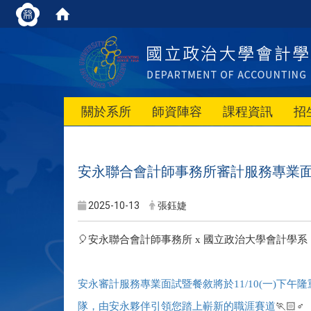
關於系所
師資陣容
課程資訊
招
安永聯合會計師事務所審計服務專業面試暨餐敘
2025-10-13
張鈺婕
🎈
安永聯合會計師事務所 x 國立政治大學會計學系｜審計服
安永審計服務專業面試暨餐敘將於11/10(一)
隊，由安永夥伴引領您踏上嶄新的職涯賽道
🏃🏻
♂️