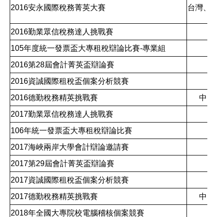
2016安永國際稅務菁英大賽
台灣、
2016勤業眾信稅務達人挑戰賽
台
105年度統一發票盃大專租稅辯論比賽-專業組
台
2016第28屆會計菁英盃辯論賽
台
2016資誠國際租稅盃個案分析競賽
台
2016德勤稅務精英挑戰賽
中國
2017勤業眾信稅務達人挑戰賽
台
106年統一發票盃大專租稅辯論比賽
台
2017海峽兩岸大學會計辯論邀請賽
台
2017第29屆會計菁英盃辯論賽
台
2017資誠國際租稅盃個案分析競賽
台
2017德勤稅務精英挑戰賽
中國
2018年全國大專院校電腦稽核個案競賽
台