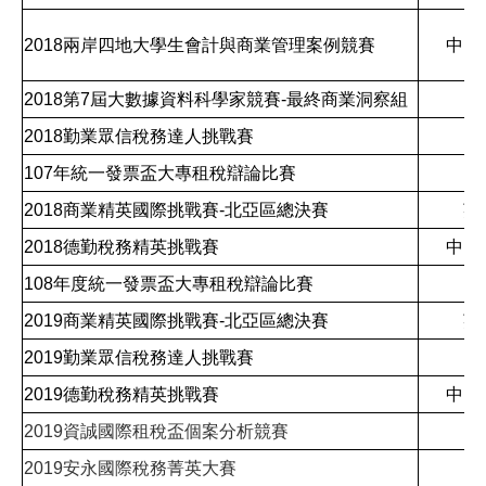
2018兩岸四地大學生會計與商業管理案例競賽
中國
2018第7屆大數據資料科學家競賽-最終商業洞察組
台
2018勤業眾信稅務達人挑戰賽
台
107年統一發票盃大專租稅辯論比賽
台
2018商業精英國際挑戰賽-北亞區總決賽
英
2018德勤稅務精英挑戰賽
中國
108年度統一發票盃大專租稅辯論比賽
台
2019商業精英國際挑戰賽-北亞區總決賽
英
2019勤業眾信稅務達人挑戰賽
台
2019德勤稅務精英挑戰賽
中國
2019資誠國際租稅盃個案分析競賽
台
2019安永國際稅務菁英大賽
台