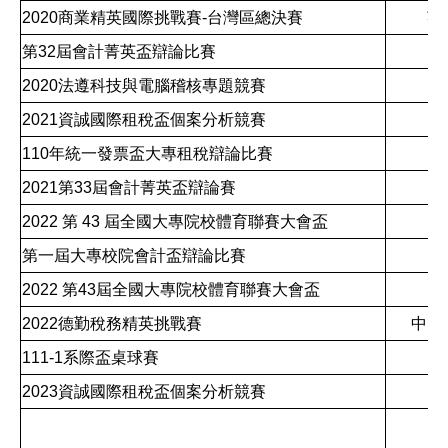
2020商業精英國際挑戰賽-台灣區總決賽
英
第32屆會計菁英盃辯論比賽
台
2020法遵科技與電腦稽核專題競賽
台
2021資誠國際租稅盃個案分析競賽
台
110年統一發票盃大專租稅辯論比賽
台
2021第33屆會計菁英盃辯論賽
台
2022 第 43 屆全國大專院校體育聯賽大會盃
台
第一屆大專校院會計盃辯論比賽
台
2022 第43屆全國大專院校體育聯賽大會盃
台
2022德勤稅務精英挑戰賽
中國
111-1系際盃桌球賽
台
2023資誠國際租稅盃個案分析競賽
台