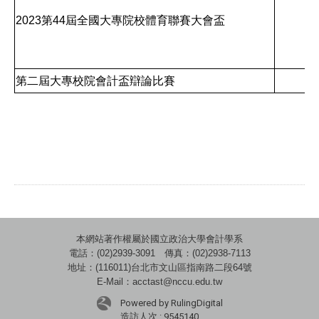
2023第44屆全國大專院校體育聯賽大會盃
台
第二屆大專校院會計盃辯論比賽
台
本網站著作權屬於國立政治大學會計學系
電話：(02)2939-3091 傳真：(02)2938-7113
地址：(116011)台北市文山區指南路二段64號
E-Mail：acctast@nccu.edu.tw
Powered by RulingDigital
造訪人次 : 9545140