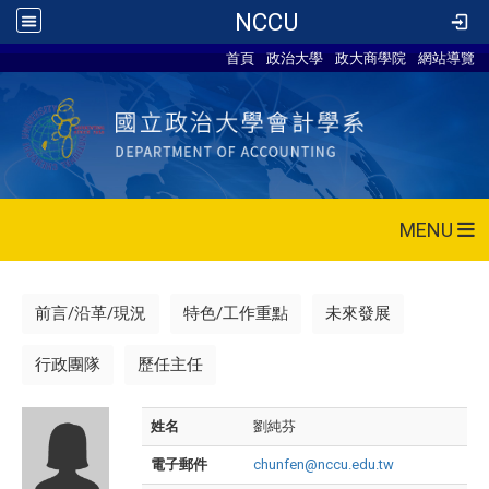
NCCU
首頁
政治大學
政大商學院
網站導覽
MENU
前言/沿革/現況
特色/工作重點
未來發展
行政團隊
歷任主任
姓名
劉純芬
電子郵件
chunfen@nccu.edu.tw