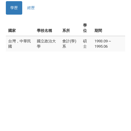
學歷
經歷
學
國家
學校名稱
系所
位
期間
台灣，中華民
國立政治大
會計(學)
碩
1993.09 ~
國
學
系
士
1995.06