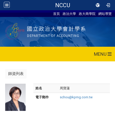
NCCU
首頁
政治大學
政大商學院
網站導覽
MENU
師資列表
姓名
周寶蓮
電子郵件
schou@kpmg.com.tw