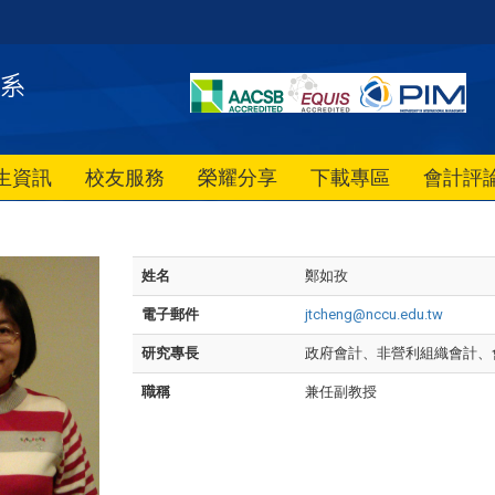
生資訊
校友服務
榮耀分享
下載專區
會計評
姓名
鄭如孜
電子郵件
jtcheng@nccu.edu.tw
研究專長
政府會計、非營利組織會計、
職稱
兼任副教授