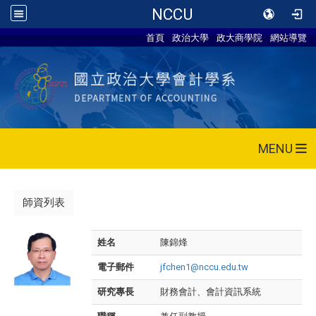
NCCU
首頁
政治大學
政大商學院
網站導覽
MENU
師資列表
姓名
陳錦烽
電子郵件
jfchen1@nccu.edu.tw
研究專長
財務會計、會計資訊系統