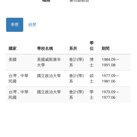
職稱
兼任副教授
學歷
經歷
學
國家
學校名稱
系所
位
期間
美國
美國威斯康辛
會計(學)
博
1984.09 ~
大學
系
士
1991.08
台灣，中華
國立政治大學
會計(學)
碩
1977.09 ~
民國
系
士
1981.06
台灣，中華
國立政治大學
會計(學)
學
1973.09 ~
民國
系
士
1977.06