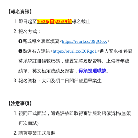
【報名資訊】
即日起至
10/26(
日)23:59前
報名截止
報名方式：
➊
完成報名表單填寫<
https://reurl.cc/89gOoX
>
➋
點選右方連結<
https://reurl.cc/E6Rgo1
>
進入安永校園招
募系統註冊帳號密碼，建置完整履歷資料、上傳歷年成
績單、英文檢定成績及證書，
毋須投遞職缺
。
報名資格：大四及碩二日間部應屆畢業生
【注意事項】
視同正式面試，通過評核即取得審計服務聘僱資格(無須
再次面試)
請著專業正式服裝