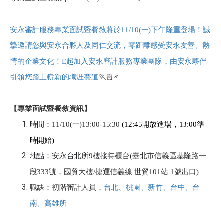
安永審計服務專業面試暨餐敘將於11/10(一)下午隆重登場！誠
摯邀請您與安永合夥人及同仁交流，零距離感受安永友善、熱
情的企業文化！E起加入安永審計服務專業團隊，由安永夥伴
引領您踏上嶄新的職涯賽道
🏃🏻
♂️
【專業面試暨餐敘資訊】
時間：
11/10(
一)13:00-15:30
(12:45
開放進場，13:00準
時開始)
地點：安永台北所9樓接待櫃台(
臺北市信義區基隆路一
段333號，國貿大樓/捷運信義線 世貿101站 1號出口)
職缺：初階審計人員，
台北、桃園、新竹、台中、台
南、高雄所