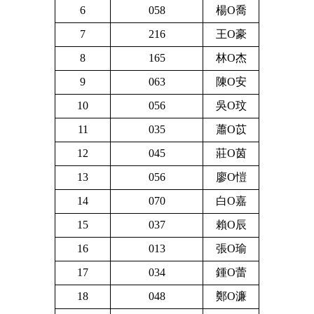
6
058
楊O喬
7
216
王O豪
8
165
林O杰
9
063
陳O安
10
056
吳O玟
11
035
蕭O苡
12
045
莊O茵
13
056
廖O愷
14
070
白O嘉
15
037
賴O辰
16
013
張O瑜
17
034
鍾O蕾
18
048
鄭O濂