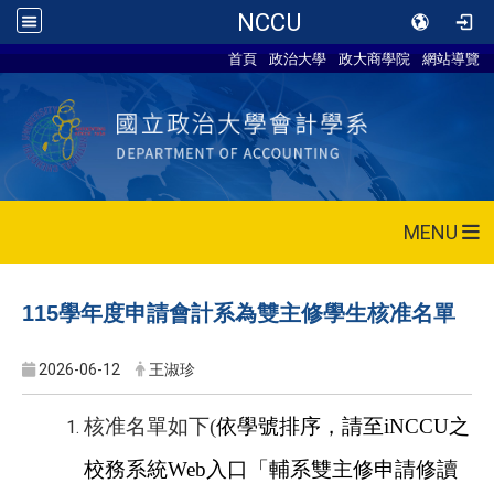
NCCU
首頁
政治大學
政大商學院
網站導覽
MENU
115
學年度申請會計系為雙主修學生核准名單
2026-06-12
王淑珍
核准名單如下(
依學號排序，請至
iNCCU
之
校務系統Web入口「輔系雙主修申請修讀