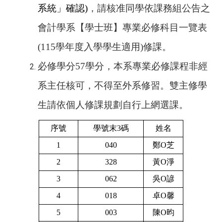
系統」
確認)
，請核准同學依課務組公告之
會計學系【學士班】專業必修科目一覽表
(115學年度入學學生適用)修課。
必修學分57學分，本系專業必修課程非經
系主任核可，不得至外系修習。雙主修學
生請依個人修課規劃自行上網選課。
序號
學號末3碼
姓名
1
040
鄭O芝
2
328
黃O淨
3
062
吳O諺
4
018
卓O馨
5
003
陳O昀