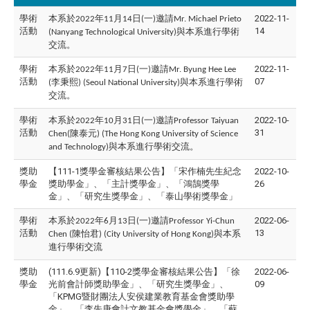
學術
本系於
年
月
日
一
邀請
2022-11-
2022
11
14
(
)
Mr. Michael Prieto
活動
14
與本系進行學術
(Nanyang Technological University)
交流。
學術
本系於
年
月
日
一
邀請
2022-11-
2022
11
7
(
)
Mr. Byung Hee Lee
活動
07
李秉熙
與本系進行學術
(
) (Seoul National University)
交流。
學術
本系於
年
月
日
一
邀請
2022-10-
2022
10
31
(
)
Professor Taiyuan
活動
31
陳泰元
Chen(
) (The Hong Kong University of Science
與本系進行學術交流。
and Technology)
獎助
【111-1獎學金審核結果公告】「宋作楠先生紀念
2022-10-
學金
獎助學金」、「主計獎學金」、「鴻鵠獎學
26
金」、「研究生獎學金」、「泰山學術獎學金」
學術
本系於
年
月
日
一
邀請
2022-06-
2022
6
13
(
)
Professor Yi-Chun
活動
13
陳怡君
與本系
Chen (
) (City University of Hong Kong)
進行學術交流
獎助
(111.6.9更新)【110-2獎學金審核結果公告】「徐
2022-06-
學金
光前會計師獎助學金」、「研究生獎學金」、
09
「KPMG暨財團法人安侯建業教育基金會獎助學
金」、「李先庚會計文教基金會獎學金」、「蘇