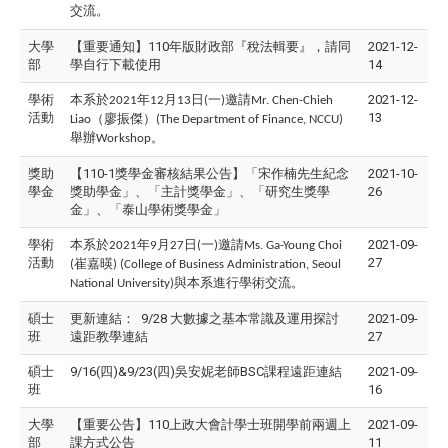
交流。
大學
【重要通知】110年版財政部『稅法輯要』，請同
2021-12-
部
學自行下載使用
14
學術
本系於
年
月
日
一
邀請
2021-12-
2021
12
13
(
)
Mr. Chen-Chieh
活動
13
（廖振傑）
Liao
(The Department of Finance, NCCU)
舉辦
。
Workshop
獎助
【110-1獎學金審核結果公告】「宋作楠先生紀念
2021-10-
學金
獎助學金」、「主計獎學金」、「研究生獎學
26
金」、「泰山學術獎學金」
學術
本系於
年
月
日
一
邀請
2021-09-
2021
9
27
(
)
Ms. Ga-Young Choi
活動
27
崔嘉暎
(
) (College of Business Administration, Seoul
與本系進行學術交流。
National University)
碩士
更新連結： 9/28 大數據之基本常識及運用探討
2021-09-
班
遠距教學連結
27
碩士
9/16(四)&9/23(四)吳安妮老師BSC課程遠距連結
2021-09-
班
16
大學
【重要公告】110上政大會計學士班開學前兩週上
2021-09-
部
課方式公告
11