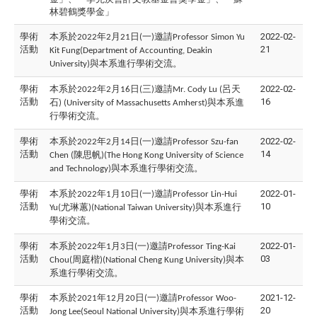
林碧鶴獎學金」
學術
本系於
年
月
日
一
邀請
2022-02-
2022
2
21
(
)
Professor Simon Yu
活動
21
Kit Fung(Department of Accounting, Deakin
與本系進行學術交流。
University)
學術
本系於
年
月
日
三
邀請
呂天
2022-02-
2022
2
16
(
)
Mr. Cody Lu (
活動
16
石
與本系進
) (University of Massachusetts Amherst)
行學術交流。
學術
本系於
年
月
日
一
邀請
2022-02-
2022
2
14
(
)
Professor Szu-fan
活動
14
陳思帆
Chen (
)(The Hong Kong University of Science
與本系進行學術交流。
and Technology)
學術
本系於
年
月
日
一
邀請
2022-01-
2022
1
10
(
)
Professor Lin-Hui
活動
10
尤琳蕙
與本系進行
Yu(
)(National Taiwan University)
學術交流。
學術
本系於
年
月
日
一
邀請
2022-01-
2022
1
3
(
)
Professor Ting-Kai
活動
03
周庭楷
與本
Chou(
)(National Cheng Kung University)
系進行學術交流。
學術
本系於
年
月
日
一
邀請
2021-12-
2021
12
20
(
)
Professor Woo-
活動
20
與本系進行學術
Jong Lee(Seoul National University)