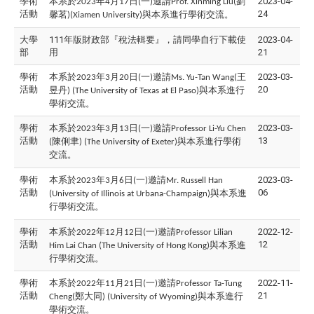
學術
本系於
年
月
日
一
邀請
劉
2023-04-
2023
4
17
(
)
Prof. Xinming Liu(
活動
24
馨茗
與本系進行學術交流。
)(Xiamen University)
大學
111年版財政部『稅法輯要』，請同學自行下載使
2023-04-
部
用
21
學術
本系於
年
月
日
一
邀請
王
2023-03-
2023
3
20
(
)
Ms. Yu-Tan Wang(
活動
20
昱丹
與本系進行
) (The University of Texas at El Paso)
學術交流。
學術
本系於
年
月
日
一
邀請
2023-03-
2023
3
13
(
)
Professor Li-Yu Chen
活動
13
陳俐聿
與本系進行學術
(
) (The University of Exeter)
交流。
學術
本系於
年
月
日
一
邀請
2023-03-
2023
3
6
(
)
Mr. Russell Han
活動
06
與本系進
(University of Illinois at Urbana-Champaign)
行學術交流。
學術
本系於
年
月
日
一
邀請
2022-12-
2022
12
12
(
)
Professor Lilian
活動
12
與本系進
Him Lai Chan (The University of Hong Kong)
行學術交流。
學術
本系於
年
月
日
一
邀請
2022-11-
2022
11
21
(
)
Professor Ta-Tung
活動
21
鄭大同
與本系進行
Cheng(
) (University of Wyoming)
學術交流。