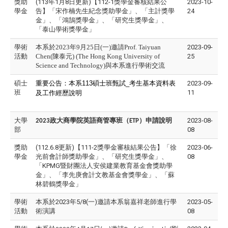
獎助
(113年1月8日更新)【112-1獎學金審核結果公
2023-10-
學金
告】「宋作楠先生紀念獎助學金」、「主計獎學
24
金」、「鴻鵠獎學金」、「研究生獎學金」、
「泰山學術獎學金」
學術
本系於2023年9月25日(一)邀請Prof. Taiyuan
2023-09-
活動
Chen(陳泰元) (The Hong Kong University of
25
Science and Technology)與本系進行學術交流
碩士
重要公告：本系113碩士班甄試_
考生基本資料表
2023-09-
班
11
及工作經歷說明
大學
政大商學院英語商管專班（
）申請說明
2023-08-
2023
ETP
部
08
獎助
(112.6.8更新)【111-2獎學金審核結果公告】「徐
2023-06-
學金
光前會計師獎助學金」、「研究生獎學金」、
08
「KPMG暨財團法人安侯建業教育基金會獎助學
金」、「李先庚會計文教基金會獎學金」、「蘇
林碧鶴獎學金」
學術
本系於2023年5/8(一)邀請本系翁嘉祥老師進行學
2023-05-
活動
術演講
08