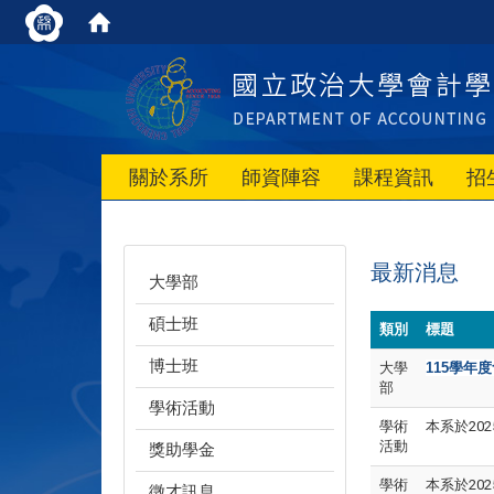
關於系所
師資陣容
課程資訊
招
最新消息
大學部
碩士班
類別
標題
博士班
大學
115
學年度
部
學術活動
學術
本系於2025年
活動
獎助學金
學術
本系於2025年
徵才訊息