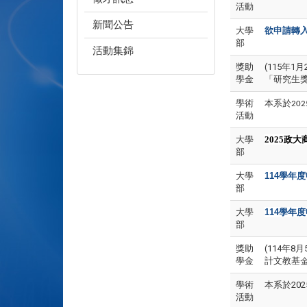
活動
新聞公告
大學
欲申請轉
部
活動集錦
獎助
(115年
學金
「研究生
學術
本系於
202
活動
大學
2025
政大
部
大學
114
學年度
部
大學
114
學年度
部
獎助
(114年
學金
計文教基
學術
本系於2025
活動