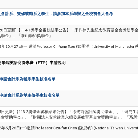
入會計系、雙修或輔系之學生，請參加本系舉辦之全校初會大會考
1月26日更新)【114-1獎學金審核結果公告】「宋作楠先生紀念教育基金會獎
獎學金」、「泰山學術獎學金」
年
月
日
一
邀請
鄒季洋
5
10
27
(
)
Professor Chi-Yang Tsou (
) ( University of Manchester)
商學院英語商管專班（
ETP
）申請說明
申請會計系為輔系學生核准名單
申請會計系為雙主修學生核准名單
8月5日更新)【113-2獎學金審核結果公告】「徐光前會計師獎助學金」、「研
金會獎助學金」、「財團法人安侯建業永續發展教育基金會獎助學金」、「系所
年5月26日(一)邀請Professor Szu-fan Chen (陳思帆) (National Taiwan U