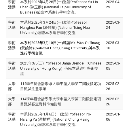
學術
本系於2025年4月28日(一)邀請Professor Yu-Lin
2025-04-
活動
Chen (陳玉麟) (National Taipei University of
29
Business)蒞臨本系進行學術交流。
學術
本系於2025年3月24日(一)邀請Professor
2025-03-
活動
Hunghua Pan (潘虹華) (National Tsing Hua
24
University)蒞臨本系進行學術交流。
學術
本系於2025年3月10日(一)邀請Ms.
Wan-Ci Huang
2025-03-
活動
(黃婉綺)
(National Cheng Kung University)與本系
10
進行學術交流
學術
2025年3/5(三) Professor Janja Brendel（Chinese
2025-03-
活動
University of Hong Kong）蒞臨本系進行學術交
05
流
大學
114學年度會計學系大學申請入學第二階段指定項
2025-02-
部
目甄試注意事項
26
大學
114學年度會計學系大學申請入學第二階段指定項
2025-02-
部
目甄試審查資料準備指引
26
學術
本系於2025年1月6日(一)邀請Professor Po-
2025-01-
活動
Hsiang Yu (游柏祥) (National Chung Hsing
06
University)蒞臨本系進行學術交流。