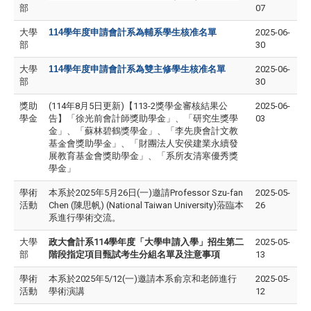
部
07
大學
114
學年度申請會計系為輔系學生核准名單
2025-06-
部
30
大學
114
學年度申請會計系為雙主修學生核准名單
2025-06-
部
30
獎助
(114年8月5日更新)【113-2獎學金審核結果公
2025-06-
學金
告】「徐光前會計師獎助學金」、「研究生獎學
03
金」、「蘇林碧鶴獎學金」、「李先庚會計文教
基金會獎助學金」、「財團法人安侯建業永續發
展教育基金會獎助學金」、「系所友清寒優秀獎
學金」
學術
本系於2025年5月26日(一)邀請Professor Szu-fan
2025-05-
活動
Chen (陳思帆) (National Taiwan University)蒞臨本
26
系進行學術交流。
大學
政大會計系114學年度
「大學申請入學」招
生第
二
2025-05-
部
階段指定項目甄試考生分組名單及注意事項
13
學術
本系於2025年5/12(一)邀請本系俞京和老師進行
2025-05-
活動
學術演講
12