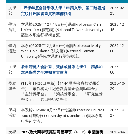
大學
115
學年度會計學系大學
「申請入學」
第二階段指
2026-02-
部
25
定項目甄試審查資料準備指引
學術
本系於2025年12月15日(一)邀請Professor Chih-
2025-12-
活動
Hsien Liao (廖芝嫻) (National Taiwan University)
15
蒞臨本系進行學術交流。
學術
本系於2025年12月8日(一)邀請Professor Molly
2025-12-
活動
Wen-Hsin Chang (張文馨) (National Taiwan
08
University)蒞臨本系進行學術交流。
大學
欲申請轉入會計系、雙修或輔系之學生，請參加
2025-11-
部
06
本系舉辦之全校初會大會考
獎助
(115年1月26日更新)【114-1獎學金審核結果公
2025-10-
學金
告】「宋作楠先生紀念教育基金會獎助學金」、
29
「主計獎學金」、「鴻鵠獎學金」、「研究生獎
學金」、「泰山學術獎學金」
學術
本系於
年
月
日
一
邀請
2025-10-
2025
10
27
(
)
Professor Chi-Yang
活動
27
鄒季洋
與本系進
Tsou (
) ( University of Manchester)
行學術交流。
大學
2025
政大商學院英語商管專班（
ETP
）申請說明
2025-08-