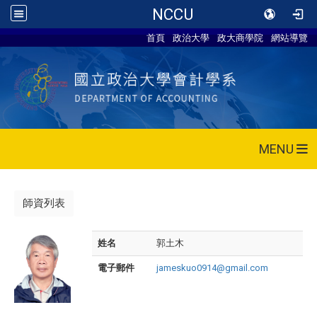
NCCU
首頁
政治大學
政大商學院
網站導覽
MENU
師資列表
姓名
郭土木
電子郵件
jameskuo0914@gmail.com