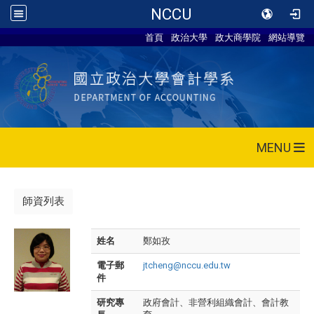
NCCU
首頁
政治大學
政大商學院
網站導覽
MENU
師資列表
姓名
鄭如孜
電子郵
jtcheng@nccu.edu.tw
件
研究專
政府會計、非營利組織會計、會計教