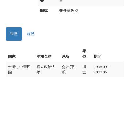
長
育
職稱
兼任副教授
學歷
經歷
學
國家
學校名稱
系所
位
期間
台灣，中華民
國立政治大
會計(學)
博
1996.09 ~
國
學
系
士
2000.06