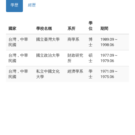
學歷
經歷
學
國家
學校名稱
系所
位
期間
台灣，中華
國立臺灣大學
商學系
博
1989.09 ~
民國
士
1998.06
台灣，中華
國立政治大學
財政研究
碩
1977.09 ~
民國
所
士
1979.06
台灣，中華
私立中國文化
經濟學系
學
1971.09 ~
民國
大學
士
1975.06